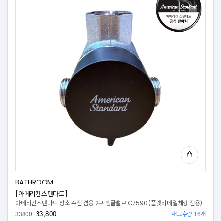
BATHROOM
[아메리칸스탠다드]
아메리칸스탠다드 청소 수전 겸용 2구 앵글밸브 C7590 (플랫비데일체형 전용)
33,800
재고수량 16개
33800