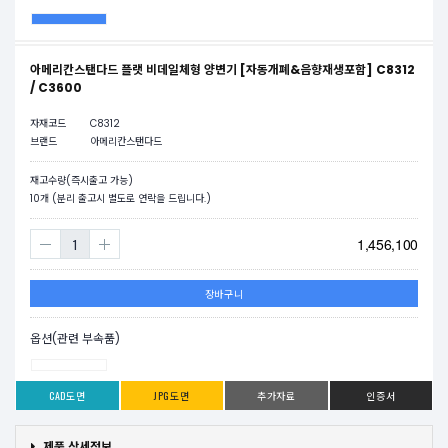
아메리칸스탠다드 플랫 비데일체형 양변기 [자동개폐&음향재생포함] C8312
/ C3600
자재코드
C8312
브랜드
아메리칸스탠다드
재고수량(즉시출고 가능)
10
개 (분리 출고시 별도로 연락을 드립니다.)
1,456,100
장바구니
옵션(관련 부속품)
CAD도면
JPG도면
추가자료
인증서
제품 상세정보