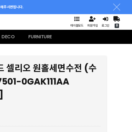
문해주시면됩니다.
테이블모드
회원가입
로그인
0
DECO
FURNITURE
 셀리오 원홀세면수전 (수
501-0GAK111AA
]