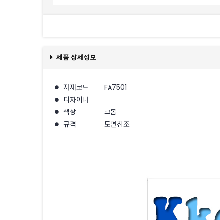
제품 상세정보
자재코드
FA7501
디자이너
색상
크롬
규격
도면참조