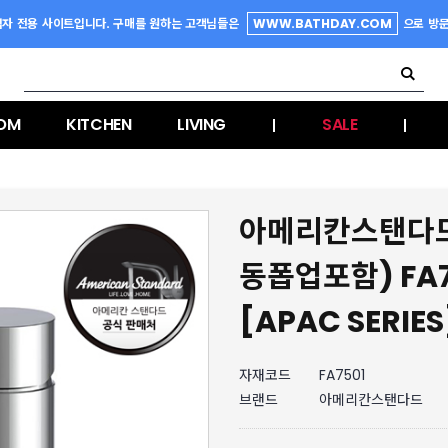
업자 전용 사이트입니다. 구매를 원하는 고객님들은
WWW.BATHDAY.COM
으로 방
OM
KITCHEN
LIVING
SALE
|
|
아메리칸스탠다드
동폽업포함) FA7
[APAC SERIES
자재코드
FA7501
브랜드
아메리칸스탠다드