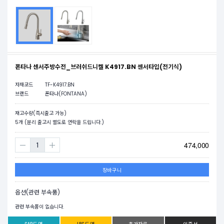
폰타나 센서주방수전_브러쉬드니켈 K4917.BN 센서타입(전기식)
자재코드
TF-K4917.BN
브랜드
폰타나(FONTANA)
재고수량(즉시출고 가능)
5
개 (분리 출고시 별도로 연락을 드립니다.)
474,000
장바구니
옵션(관련 부속품)
관련 부속품이 없습니다.
CAD도면
JPG도면
추가자료
인증서