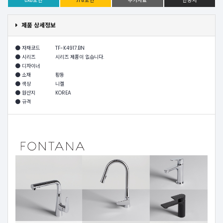
제품 상세정보
자재코드
TF-K4917.BN
시리즈
시리즈 제품이 없습니다.
디자이너
소재
황동
색상
니켈
원산지
KOREA
규격