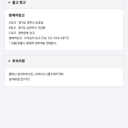
출고 창고
판매자창고
A창고 : 경기도 광주시 오포읍
B창고 : 경기도 남양주시 다산동
C창고 : 협력업체 창고
판매자창고 : 리다상사 창고 (Tel: 02-534-3877)
* 교환/반품시 판매자 연락처로 전화문의
주의사항
폰타나 센서주방수전_브러쉬드니켈 K4917.BN
센서타입(전기식)