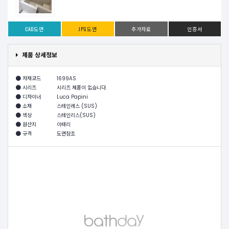
CAD도면
JPG도면
추가자료
인증서
제품 상세정보
자재코드
1699AS
시리즈
시리즈 제품이 없습니다.
디자이너
Luca Papini
소재
스테인레스 (SUS)
색상
스테인리스(SUS)
원산지
이태리
규격
도면참조