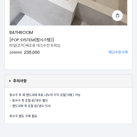
BATHROOM
[POP SYSTEM(팝시스템)]
타일(조적)욕조용 데크수전 프레임
235,000
재고수량 6개
235000
주의사항
토수구 부 와 핸드샤워 부로 나누어 각각 조절(사용) 가능
- 토수구 측 조절 온/냉수 밸브
- 핸드샤워 측 조절 온/냉수 믹서
토수구 별도 구매 필요.