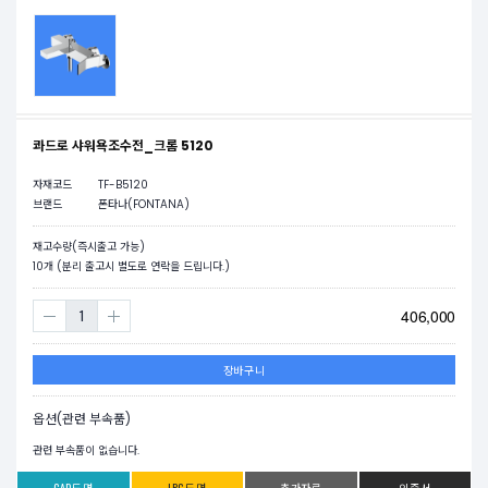
콰드로 샤워욕조수전_크롬 5120
자재코드
TF-B5120
브랜드
폰타나(FONTANA)
재고수량(즉시출고 가능)
10
개 (분리 출고시 별도로 연락을 드립니다.)
406,000
장바구니
옵션(관련 부속품)
관련 부속품이 없습니다.
CAD도면
JPG도면
추가자료
인증서