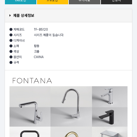
제품 상세정보
자재코드
TF-B5120
시리즈
시리즈 제품이 없습니다.
디자이너
소재
황동
색상
크롬
원산지
CHINA
규격