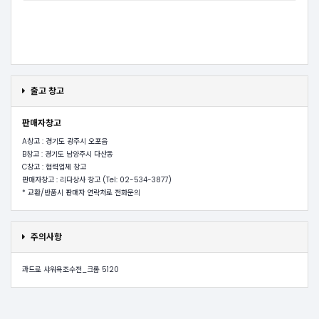
출고 창고
판매자창고
A창고 : 경기도 광주시 오포읍
B창고 : 경기도 남양주시 다산동
C창고 : 협력업체 창고
판매자창고 : 리다상사 창고 (Tel: 02-534-3877)
* 교환/반품시 판매자 연락처로 전화문의
주의사항
콰드로 샤워욕조수전_크롬 5120