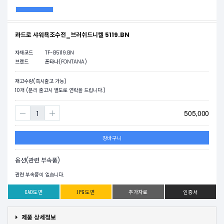
콰드로 샤워욕조수전_브러쉬드니켈 5119.BN
자재코드
TF-B5119.BN
브랜드
폰타나(FONTANA)
재고수량(즉시출고 가능)
10
개 (분리 출고시 별도로 연락을 드립니다.)
505,000
장바구니
옵션(관련 부속품)
관련 부속품이 없습니다.
CAD도면
JPG도면
추가자료
인증서
제품 상세정보