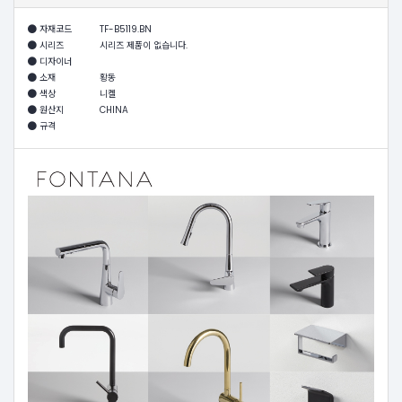
자재코드
TF-B5119.BN
시리즈
시리즈 제품이 없습니다.
디자이너
소재
황동
색상
니켈
원산지
CHINA
규격