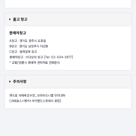
출고 창고
판매자창고
A창고 : 경기도 광주시 오포읍
B창고 : 경기도 남양주시 다산동
C창고 : 협력업체 창고
판매자창고 : 리다상사 창고 (Tel: 02-534-3877)
* 교환/반품시 판매자 연락처로 전화문의
주의사항
콰드로 샤워욕조수전_브러쉬드니켈 5119.BN
(샤워호스+행거+사각핸드스프레이 포함)