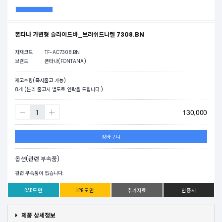
폰타나 가변형 슬라이드바_브러쉬드니켈 7308.BN
자재코드
TF-AC7308.BN
브랜드
폰타나(FONTANA)
재고수량(즉시출고 가능)
8
개 (분리 출고시 별도로 연락을 드립니다.)
130,000
장바구니
옵션(관련 부속품)
관련 부속품이 없습니다.
CAD도면
JPG도면
추가자료
인증서
제품 상세정보