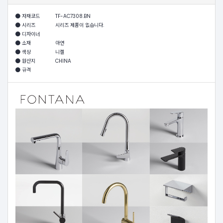
자재코드
TF-AC7308.BN
시리즈
시리즈 제품이 없습니다.
디자이너
소재
아연
색상
니켈
원산지
CHINA
규격