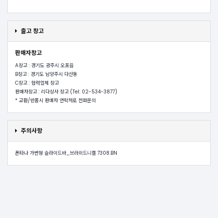
출고 창고
판매자창고
A창고 : 경기도 광주시 오포읍
B창고 : 경기도 남양주시 다산동
C창고 : 협력업체 창고
판매자창고 : 리다상사 창고 (Tel: 02-534-3877)
* 교환/반품시 판매자 연락처로 전화문의
주의사항
폰타나 가변형 슬라이드바_브러쉬드니켈 7308.BN