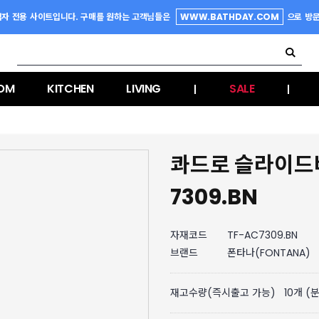
업자 전용 사이트입니다. 구매를 원하는 고객님들은
WWW.BATHDAY.COM
으로 방
OM
KITCHEN
LIVING
SALE
|
|
콰드로 슬라이
7309.BN
자재코드
TF-AC7309.BN
브랜드
폰타나(FONTANA)
재고수량(즉시출고 가능)
10
개 (