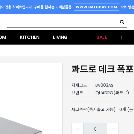
업자 전용 사이트입니다. 구매를 원하는 고객님들은
WWW.BATHDAY.COM
으로 방
OM
KITCHEN
LIVING
SALE
|
|
콰드로 데크 폭
자재코드
BV003AS
브랜드
QUADRO(콰드로)
재고수량(즉시출고 가능)
0
개 (