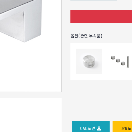
옵션(관련 부속품)
CAD도면
JPG