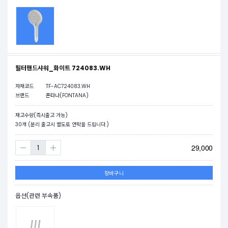
필터핸드샤워_화이트 724083.WH
자재코드
TF-AC724083.WH
브랜드
폰타나(FONTANA)
재고수량(즉시출고 가능)
30
개 (분리 출고시 별도로 연락을 드립니다.)
29,000
장바구니
옵션(관련 부속품)