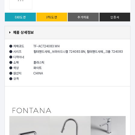
CAD도면
JPG도면
추가자료
인증서
제품 상세정보
자재코드
TF-AC724083.WH
시리즈
필터핸드샤워_브러쉬드니켈 724083.BN, 필터핸드샤워_크롬 724083
디자이너
소재
플라스틱
색상
화이트
원산지
CHINA
규격