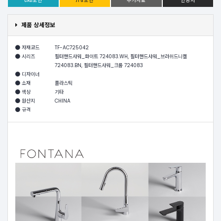
제품 상세정보
자재코드
TF-AC725042
시리즈
필터핸드샤워_화이트 724083.WH, 필터핸드샤워_브러쉬드니켈
724083.BN, 필터핸드샤워_크롬 724083
디자이너
소재
플라스틱
색상
기타
원산지
CHINA
규격