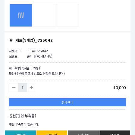
필터세트(3개입)_725042
자재코드
TF-AC725042
브랜드
폰타나(FONTANA)
재고수량(즉시출고 가능)
59
개 (분리 출고시 별도로 연락을 드립니다.)
10,000
장바구니
옵션(관련 부속품)
관련 부속품이 없습니다.
CAD도면
JPG도면
추가자료
인증서