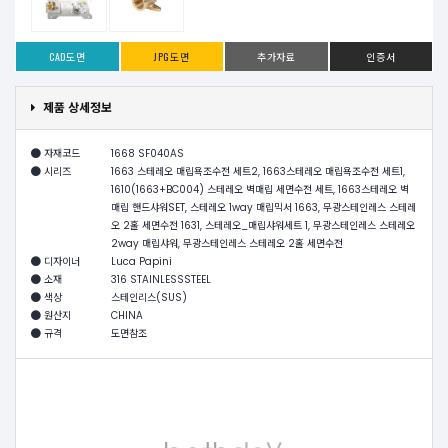
CAD도면
JPG도면
추가자료
인증서
제품 상세정보
자재코드
1668 SF040AS
시리즈
1663 스테레오 매립욕조수전 세트2, 1663스테레오 매립욕조수전 세트1,
1610(1663+BC004) 스테레오 벽매립 세면수전 세트, 1663스테레오 벽
매립 핸드샤워SET, 스테레오 1way 매립믹서 1663, 무광스테인레스 스테레
오 2홀 세면수전 1631, 스테레오_매립샤워세트 1, 무광스테인레스 스테레오
2way 매립샤워, 무광스테인레스 스테레오 2홀 세면수전
디자이너
Luca Papini
소재
316 STAINLESSSTEEL
색상
스테인리스(SUS)
원산지
CHINA
규격
도면참조