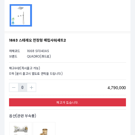
1663 스테레오 천장형 매립샤워세트2
자재코드
1668 SF040AS
브랜드
QUADRO(콰드로)
재고수량(즉시출고 가능)
0
개 (분리 출고시 별도로 연락을 드립니다.)
4,790,000
재고가 없습니다.
옵션(관련 부속품)