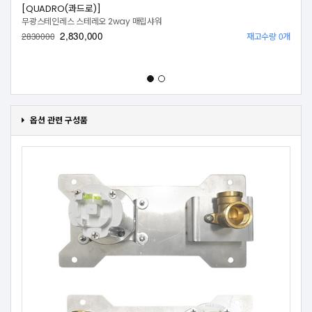
[QUADRO(콰드로)]
무광스테인레스 스테레오 2way 매립샤워
2,830,000
재고수량 0개
2830000
옵션 관련 구성품