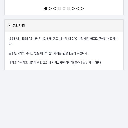
주의사항
1668AS (1663AS 매립믹서2개와+핸드샤워)와 SF040 천장 매립 헤드로 구성된 세트입니
다
동봉된 2개의 믹서는 천장 헤드와 핸드샤워용 물 용출량이 다릅니다.
매립은 동일하고 나중에 외장 조립시 끼워보시면 압니다(돌아가는 범위가 다름)