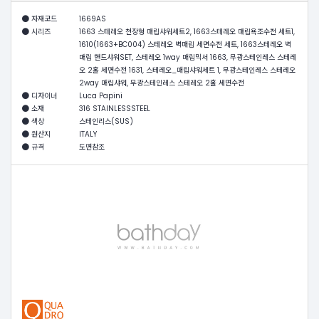
자재코드
1669AS
시리즈
1663 스테레오 천장형 매립샤워세트2, 1663스테레오 매립욕조수전 세트1,
1610(1663+BC004) 스테레오 벽매립 세면수전 세트, 1663스테레오 벽
매립 핸드샤워SET, 스테레오 1way 매립믹서 1663, 무광스테인레스 스테레
오 2홀 세면수전 1631, 스테레오_매립샤워세트 1, 무광스테인레스 스테레오
2way 매립샤워, 무광스테인레스 스테레오 2홀 세면수전
디자이너
Luca Papini
소재
316 STAINLESSSTEEL
색상
스테인리스(SUS)
원산지
ITALY
규격
도면참조