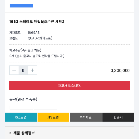
1663 스테레오 매립욕조수전 세트2
자재코드
1669AS
브랜드
QUADRO(콰드로)
재고수량(즉시출고 가능)
0
개 (분리 출고시 별도로 연락을 드립니다.)
3,200,000
재고가 없습니다.
옵션(관련 부속품)
CAD도면
JPG도면
추가자료
인증서
제품 상세정보