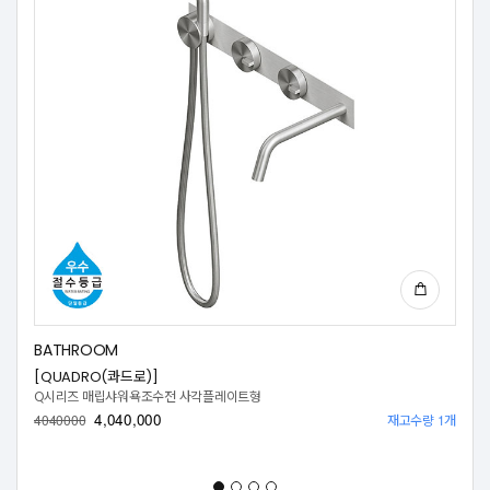
BATHROOM
[QUADRO(콰드로)]
Q시리즈 매립샤워욕조수전 사각플레이트형
4,040,000
재고수량 1개
4040000